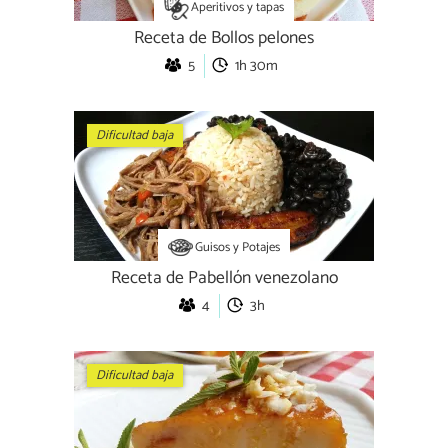
Aperitivos y tapas
Receta de Bollos pelones
5
1h 30m
Dificultad baja
Guisos y Potajes
Receta de Pabellón venezolano
4
3h
Dificultad baja