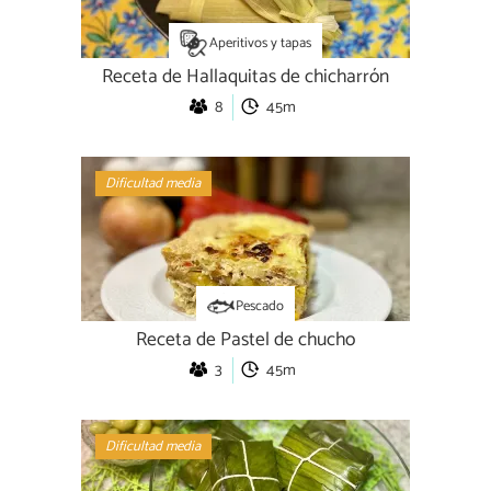
Aperitivos y tapas
Receta de Hallaquitas de chicharrón
8
45m
Dificultad media
Pescado
Receta de Pastel de chucho
3
45m
Dificultad media