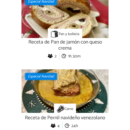
Especial Navidad
Pan y bollería
Receta de Pan de jamón con queso
crema
2
1h 30m
Especial Navidad
Carne
Receta de Pernil navideño venezolano
4
24h