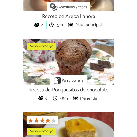
Aperitivos y tapas
Receta de Arepa llanera
4
15m
Plato principal
Dificultad baja
Pan y bollería
Receta de Ponquesitos de chocolate
6
45m
Merienda
Dificultad baja