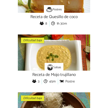
Postres
Receta de Quesillo de coco
8
1h 30m
Dificultad baja
Salsas
Receta de Mojo trujillano
3
45m
Postre
Dificultad baja