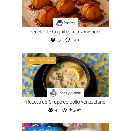
Postres
Receta de Coquitos acaramelados
15
24h
Dificultad media
Sopas y cremas
Receta de Chupe de pollo venezolano
4
1h 30m
Especial Navidad