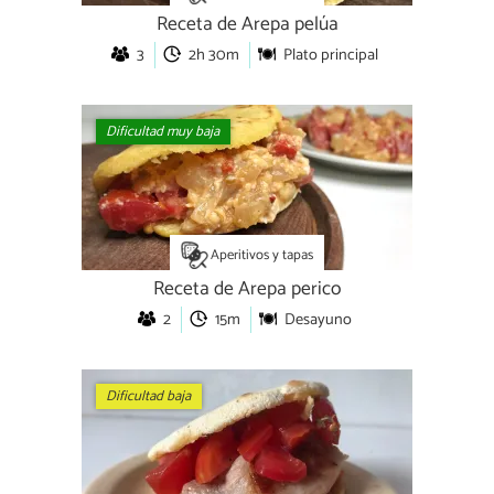
Receta de Arepa pelúa
3
2h 30m
Plato principal
Dificultad muy baja
Aperitivos y tapas
Receta de Arepa perico
2
15m
Desayuno
Dificultad baja