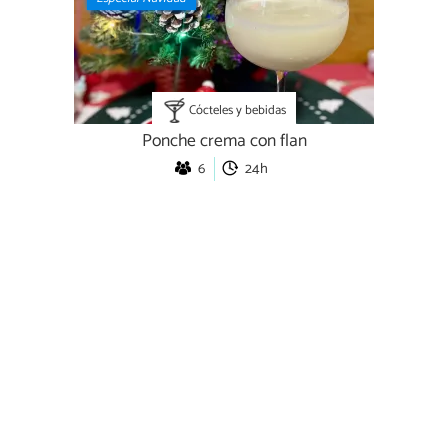
Cócteles y bebidas
Ponche crema con flan
6
24h