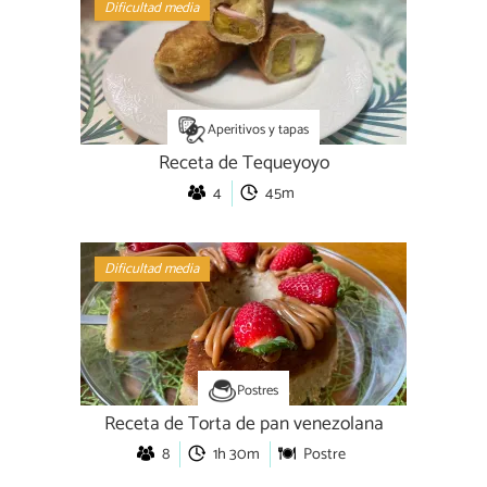
Dificultad media
Aperitivos y tapas
Receta de Tequeyoyo
4
45m
Dificultad media
Postres
Receta de Torta de pan venezolana
8
1h 30m
Postre