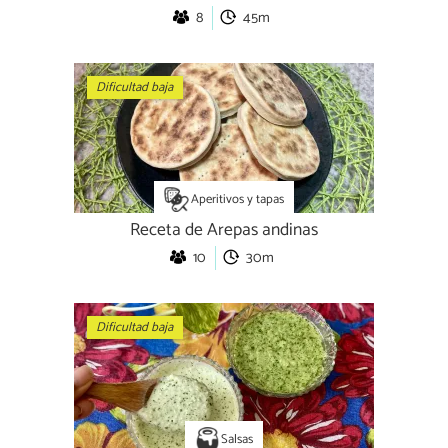
8
45m
Dificultad baja
Aperitivos y tapas
Receta de Arepas andinas
10
30m
Dificultad baja
Salsas