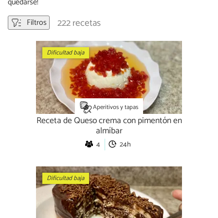
quedarse!
222 recetas
Filtros
Dificultad baja
Aperitivos y tapas
Receta de Queso crema con pimentón en
almíbar
4
24h
Dificultad baja