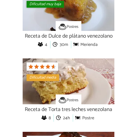
Dificultad muy baja
Postres
Receta de Dulce de plátano venezolano
4
30m
Merienda
Dificultad media
Postres
Receta de Torta tres leches venezolana
8
24h
Postre