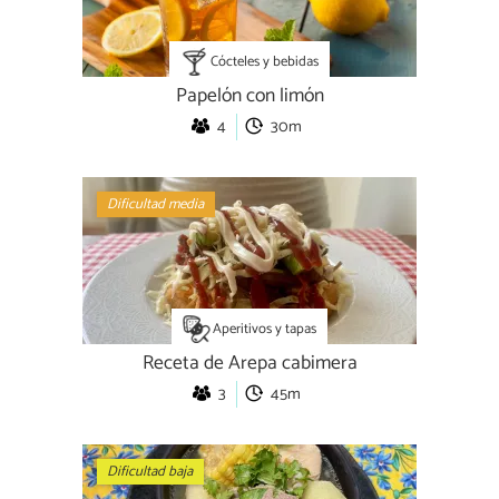
Cócteles y bebidas
Papelón con limón
4
30m
Dificultad media
Aperitivos y tapas
Receta de Arepa cabimera
3
45m
Dificultad baja