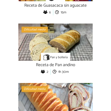
Receta de Guasacaca sin aguacate
6
15m
Dificultad media
Pan y bollería
Receta de Pan andino
2
1h 30m
Dificultad media