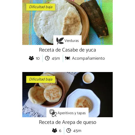
Dificultad baja
Verduras
Receta de Casabe de yuca
10
45m
Acompañamiento
Dificultad baja
Aperitivos y tapas
Receta de Arepa de queso
6
45m