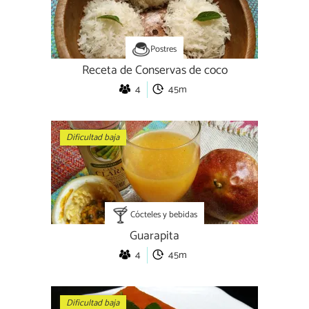
Postres
Receta de Conservas de coco
4
45m
Dificultad baja
Cócteles y bebidas
Guarapita
4
45m
Dificultad baja