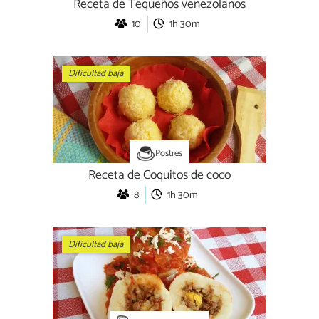
Receta de Tequeños venezolanos
10
1h 30m
Dificultad baja
Postres
Receta de Coquitos de coco
8
1h 30m
Dificultad baja