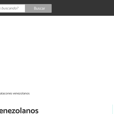
Buscar
Patacones venezolanos
venezolanos