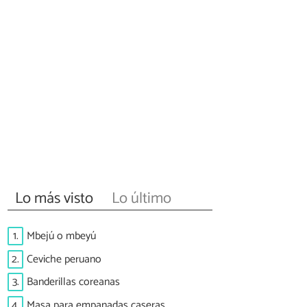
Lo más visto
Lo último
1.
Mbejú o mbeyú
2.
Ceviche peruano
3.
Banderillas coreanas
4.
Masa para empanadas caseras