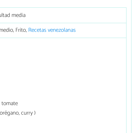
ultad media
edio, Frito,
Recetas venezolanas
e tomate
orégano, curry )