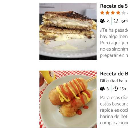
Receta de 
2
15m
¿Te ha pasado
hay algo meno
Pero
aquí, ju
no es sinónim
preparar en m
Receta de B
Dificultad baja
3
15m
Para esos dí
estás buscando
rápida es coc
harina de hot
complicacione