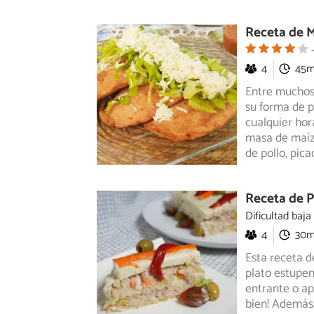
Receta de M
4
45
Entre muchos 
su forma de 
cualquier
hora
masa de maíz 
de pollo, pica
Receta de P
Dificultad baja
4
30
Esta receta d
plato estupen
entrante o ap
bien! Además,