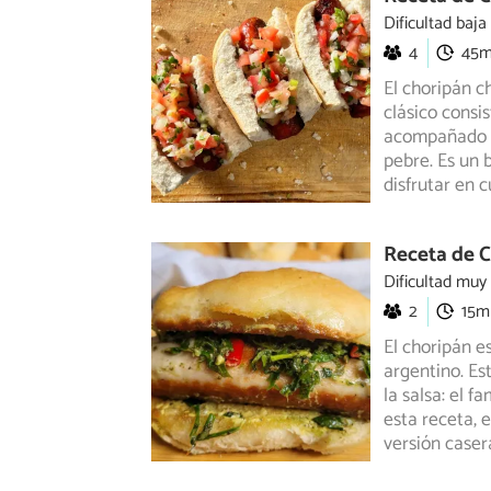
Dificultad baja
4
45
El choripán c
clásico consi
acompañado
pebre. Es un b
disfrutar en c
Receta de 
Dificultad muy
2
15m
El choripán e
argentino. Es
la salsa: el f
esta receta, 
versión caser