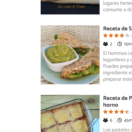
lugares tiene
consume a di
Receta de 
2
15m
El hummus ca
legumbres y u
Puedes
prepa
ingrediente e
preparar est
Receta de P
horno
6
45
Los pasteles 