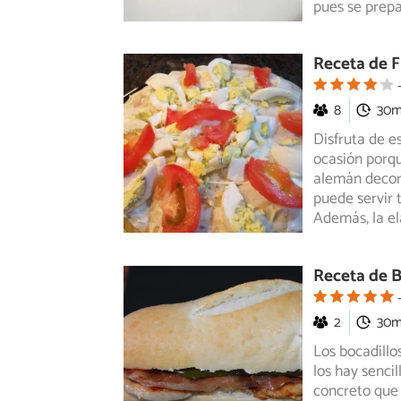
pues se prepa
Receta de 
8
30
Disfruta de e
ocasión porqu
alemán
decor
puede servir 
Además, la el
Receta de B
2
30
Los bocadillo
los hay senci
concreto
que 