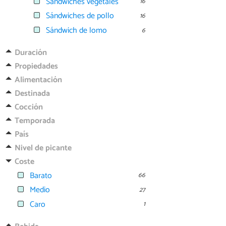
Sándwiches vegetales
16
Sándwiches de pollo
16
Sándwich de lomo
6
Duración
Propiedades
Alimentación
Destinada
Cocción
Temporada
País
Nivel de picante
Coste
Barato
66
Medio
27
Caro
1