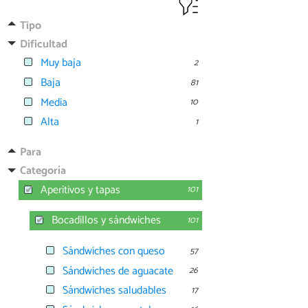
Tipo
Dificultad
Muy baja
2
Baja
81
Media
10
Alta
1
Para
Categoría
Aperitivos y tapas
101
Bocadillos y sándwiches
101
Sándwiches con queso
57
Sándwiches de aguacate
26
Sándwiches saludables
17