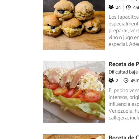
24
4
Los tapaditos
especialmente
preparar,
vers
vino o jugo e
especial. Ade
Receta de 
Dificultad baja
2
45
El pepito ven
intensos, ori
influencia
esp
Venezuela, ha
callejera, incl
Receta de C