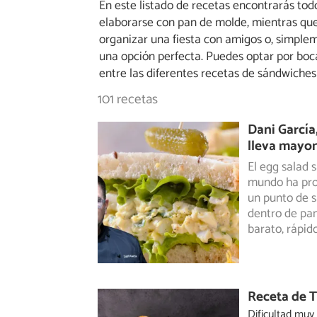
En este listado de recetas encontrarás todo
elaborarse con pan de molde, mientras que 
organizar una fiesta con amigos o, simplem
una opción perfecta. Puedes optar por boca
entre las diferentes recetas de sándwiches 
101 recetas
Dani García
lleva mayon
El egg salad 
mundo ha pro
un
punto de s
dentro de pan
barato, rápid
Receta de T
Dificultad muy