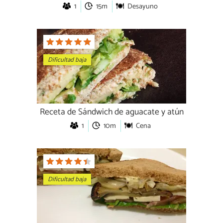
1
15m
Desayuno
Dificultad baja
Receta de Sándwich de aguacate y atún
1
10m
Cena
Dificultad baja