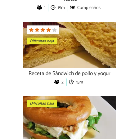
1
15m
Cumpleaños
Dificultad baja
Receta de Sándwich de pollo y yogur
2
15m
Dificultad baja