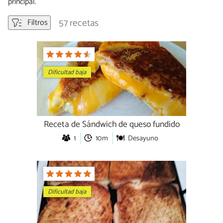
principal.
57 recetas
Filtros
Dificultad baja
Receta de Sándwich de queso fundido
1
10m
Desayuno
Dificultad baja