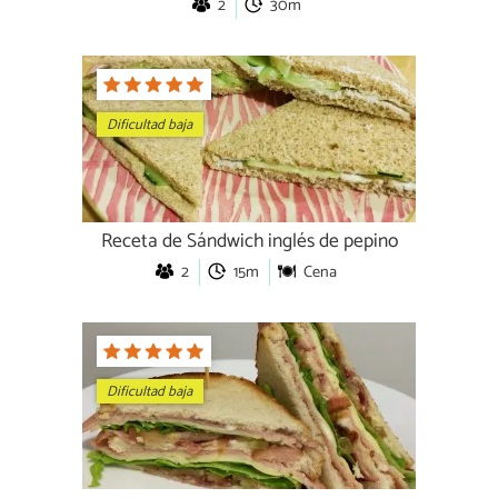
2
30m
Dificultad baja
Receta de Sándwich inglés de pepino
2
15m
Cena
Dificultad baja