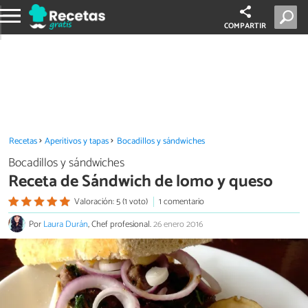
COMPARTIR
Recetas
Aperitivos y tapas
Bocadillos y sándwiches
Bocadillos y sándwiches
Receta de Sándwich de lomo y queso
Valoración: 5 (1 voto)
1 comentario
Por
Laura Durán
, Chef profesional.
26 enero 2016