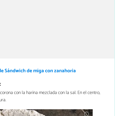
de Sándwich de miga con zanahoria
:
 corona con la harina mezclada con la sal. En el centro,
ura.