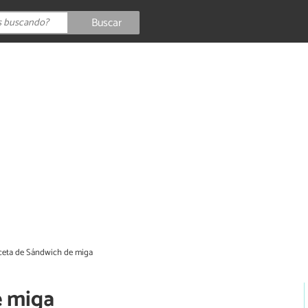
Buscar
ceta de Sándwich de miga
e miga