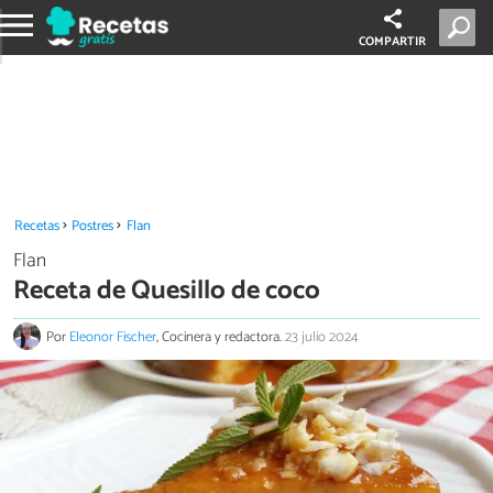
COMPARTIR
Recetas
Postres
Flan
Flan
Receta de Quesillo de coco
Por
Eleonor Fischer
, Cocinera y redactora.
23 julio 2024