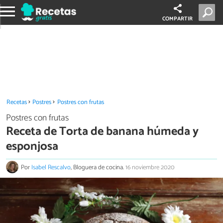
COMPARTIR
Recetas
Postres
Postres con frutas
Postres con frutas
Receta de Torta de banana húmeda y
esponjosa
Por
Isabel Rescalvo
, Bloguera de cocina.
16 noviembre 2020