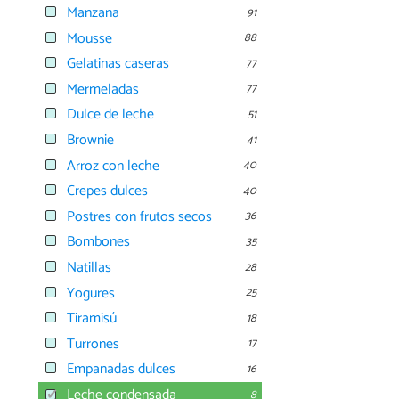
Manzana
91
Mousse
88
Gelatinas caseras
77
Mermeladas
77
Dulce de leche
51
Brownie
41
Arroz con leche
40
Crepes dulces
40
Postres con frutos secos
36
Bombones
35
Natillas
28
Yogures
25
Tiramisú
18
Turrones
17
Empanadas dulces
16
Leche condensada
8