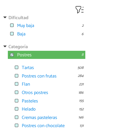
Dificultad
Muy baja
2
Baja
6
Categoría
Postres
8
Tartas
508
Postres con frutas
284
Flan
231
Otros postres
186
Pasteles
155
Helado
152
Cremas pasteleras
146
Postres con chocolate
131