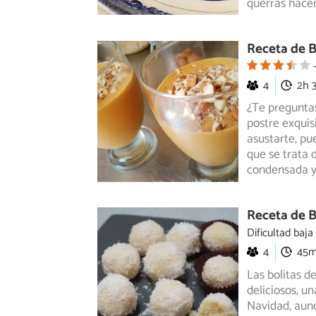
querrás hacer
Receta de 
4
2h 
¿Te preguntas
postre exquis
asustarte,
pue
que se trata 
condensada y 
Receta de B
Dificultad baja
4
45
Las bolitas d
deliciosos, u
Navidad, aun