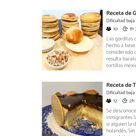
Receta de G
Dificultad baja
10
1h
Las gorditas 
hecho a base 
considerado
c
resulta barat
tortillas mex
Receta de 
Dificultad baja
12
2h
Se desconoce s
inmigrantes l
si
alguien la 
holandés. Sin