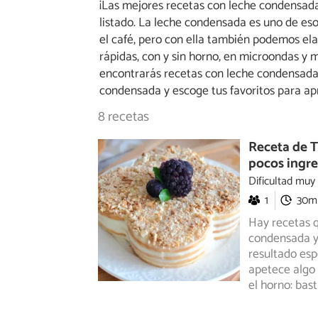
¡Las mejores recetas con leche condensad
listado. La leche condensada es uno de eso
el café, pero con ella también podemos elab
rápidas, con y sin horno, en microondas y
encontrarás recetas con leche condensada y
condensada y escoge tus favoritos para apr
8 recetas
Receta de T
pocos ingred
Dificultad muy
1
30m
Hay recetas q
condensada y 
resultado
espe
apetece algo 
el horno: bas