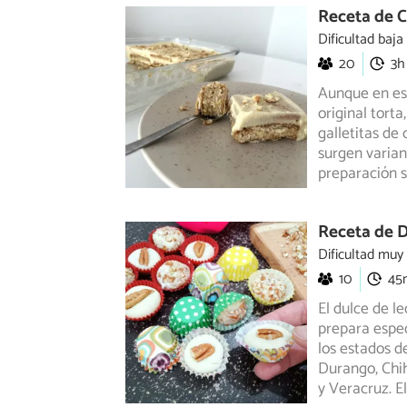
Receta de 
Dificultad baja
20
3h
Aunque en est
original tort
galletitas
de c
surgen varian
preparación s
Receta de D
Dificultad muy
10
45
El dulce de l
prepara espec
los estados d
Durango, Chih
y Veracruz. E