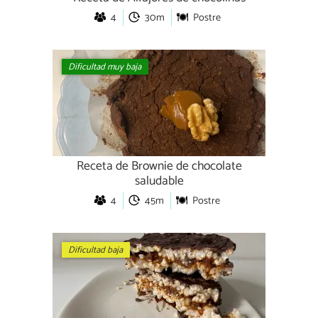
4
30m
Postre
Dificultad muy baja
Receta de Brownie de chocolate
saludable
4
45m
Postre
Dificultad baja