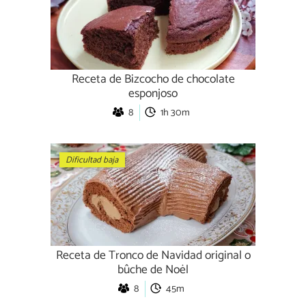
Receta de Bizcocho de chocolate
esponjoso
8
1h 30m
Dificultad baja
Receta de Tronco de Navidad original o
bûche de Noël
8
45m