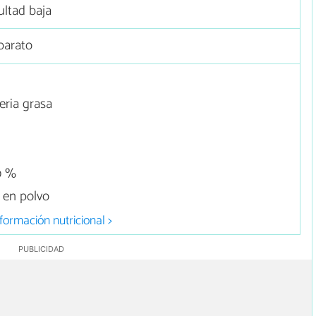
ultad baja
barato
eria grasa
0 %
 en polvo
formación nutricional >