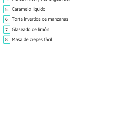
5.
Caramelo líquido
6.
Torta invertida de manzanas
7.
Glaseado de limón
8.
Masa de crepes fácil