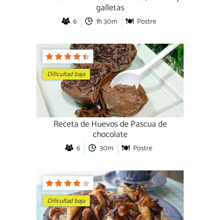
galletas
6
1h 30m
Postre
Dificultad baja
Receta de Huevos de Pascua de
chocolate
6
30m
Postre
Dificultad baja