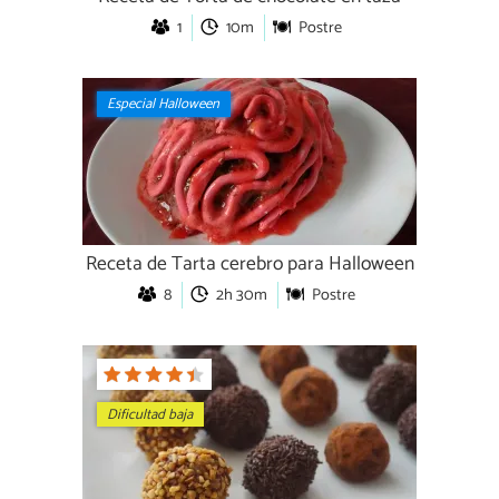
1
10m
Postre
Especial Halloween
Receta de Tarta cerebro para Halloween
8
2h 30m
Postre
Dificultad baja