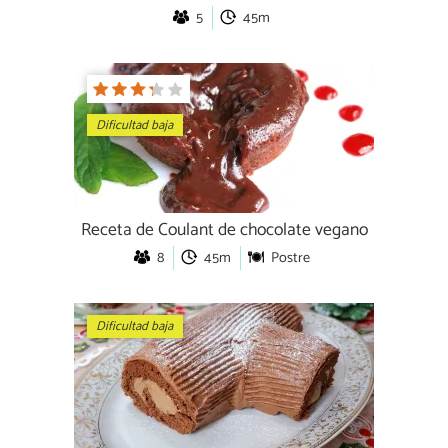
5
45m
Dificultad baja
Receta de Coulant de chocolate vegano
8
45m
Postre
Dificultad baja