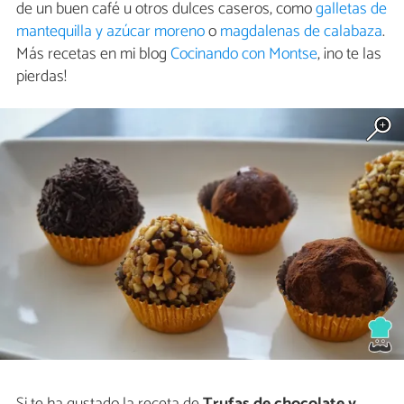
de un buen café u otros dulces caseros, como
galletas de
mantequilla y azúcar moreno
o
magdalenas de calabaza
.
Más recetas en mi blog
Cocinando con Montse
, ¡no te las
pierdas!