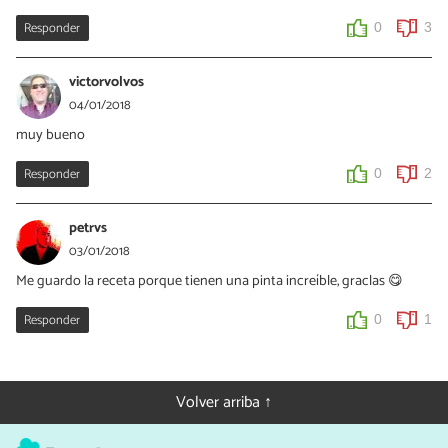
Responder
0
3
victorvolvos
04/01/2018
muy bueno
Responder
0
2
petrvs
03/01/2018
Me guardo la receta porque tienen una pinta increíble, graclas 😋
Responder
0
1
Volver arriba ↑