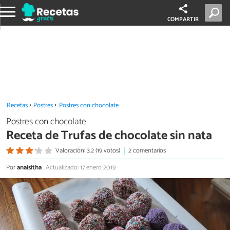
COMPARTIR
Recetas
Postres
Postres con chocolate
Postres con chocolate
Receta de Trufas de chocolate sin nata
Valoración: 3.2 (19 votos)
2 comentarios
Por
anaisitha
.
Actualizado: 17 enero 2019