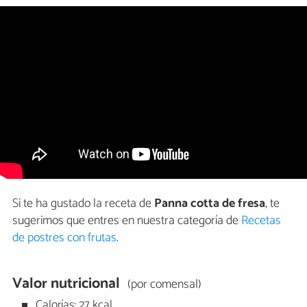
Si te ha gustado la receta de
Panna cotta de fresa
, te
sugerimos que entres en nuestra categoría de
Recetas
de postres con frutas
.
Valor nutricional
(por comensal)
Calorías: 27 kcal