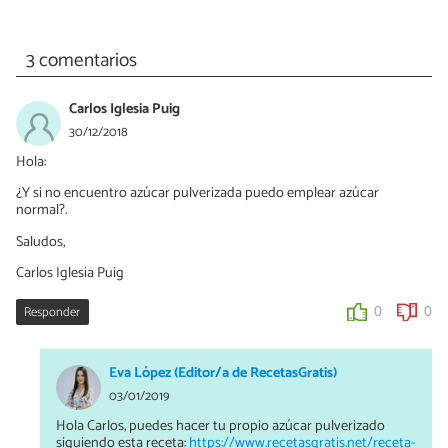
3 comentarios
Carlos Iglesia Puig
30/12/2018
Hola:
¿Y si no encuentro azúcar pulverizada puedo emplear azúcar
normal?.
Saludos,
Carlos Iglesia Puig
Responder
0
0
Eva López (Editor/a de RecetasGratis)
03/01/2019
Hola Carlos, puedes hacer tu propio azúcar pulverizado
siguiendo esta receta:
https://www.recetasgratis.net/receta-