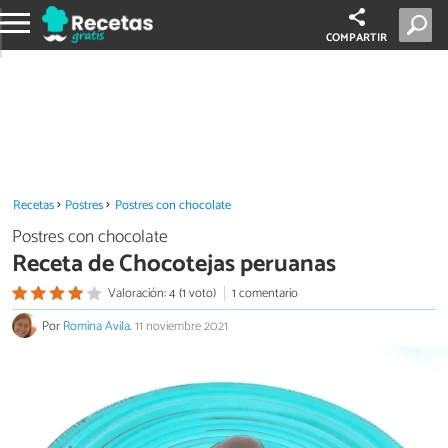
COMPARTIR
Recetas
Postres
Postres con chocolate
Postres con chocolate
Receta de Chocotejas peruanas
Valoración: 4 (1 voto)
1 comentario
Por
Romina Avila
.
11 noviembre 2021