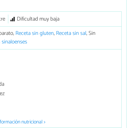
tre
Dificultad muy baja
barato,
Receta sin gluten
,
Receta sin sal
, Sin
 sinaloenses
da
uez
formación nutricional >