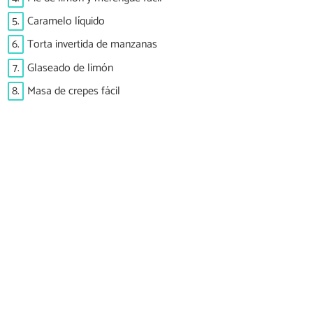
5.
Caramelo líquido
6.
Torta invertida de manzanas
7.
Glaseado de limón
8.
Masa de crepes fácil