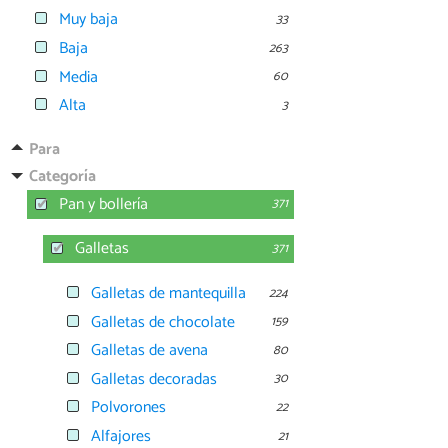
Muy baja
33
Baja
263
Media
60
Alta
3
Para
Categoría
Pan y bollería
371
Galletas
371
Galletas de mantequilla
224
Galletas de chocolate
159
Galletas de avena
80
Galletas decoradas
30
Polvorones
22
Alfajores
21