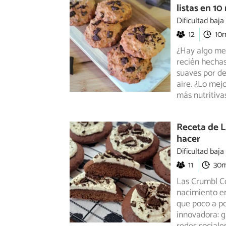
listas en 1
Dificultad baja
12
10
¿Hay algo mej
recién hechas
suaves por de
aire. ¿Lo mejo
más nutritiva
Receta de L
hacer
Dificultad baja
11
30
Las Crumbl Co
nacimiento e
que poco
a po
innovadora: g