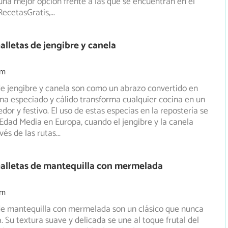
una mejor opción frente a las que se encuentran en el
RecetasGratis,
...
alletas de jengibre y canela
5m
de jengibre y canela son como un abrazo convertido en
ma especiado y cálido transforma cualquier cocina en un
or y festivo. El uso de estas especias en la repostería se
Edad Media en Europa, cuando el jengibre y la canela
vés de las rutas
...
alletas de mantequilla con mermelada
5m
 de mantequilla con mermelada son un clásico que nunca
 Su textura suave y delicada se une al toque frutal del