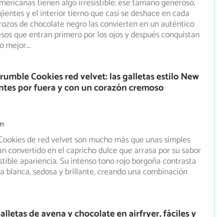
mericanas tienen algo irresistible: ese tamaño generoso,
jientes y el interior tierno que casi se deshace en cada
rozos de chocolate negro las convierten en un auténtico
esos que entran primero por los ojos y después conquistan
lo mejor
...
rumble Cookies red velvet: las galletas estilo New
entes por fuera y con un corazón cremoso
m
Cookies de red velvet son mucho más que unas simples
han convertido en el capricho dulce que arrasa por su sabor
istible apariencia. Su intenso tono rojo borgoña contrasta
 blanca, sedosa y brillante, creando una combinación
lletas de avena y chocolate en airfryer, fáciles y