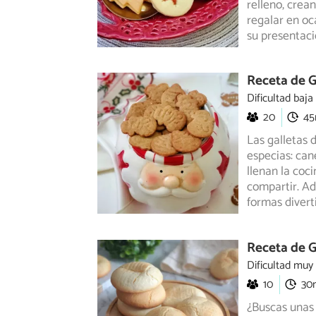
relleno,
creand
regalar en oc
su presentaci
Receta de G
Dificultad baja
20
4
Las galletas 
especias: can
llenan la coc
compartir. Ad
formas divert
Receta de G
Dificultad muy
10
30
¿Buscas unas 