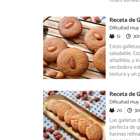
redes sociales
Receta de G
Dificultad muy
12
30
Estas galleta
saludable. Est
añadidos, y e
verdadera est
textura y un p
Receta de G
Dificultad muy
20
3
Las galletas 
perfecta de qu
harinas
refina