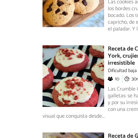
Las cookies a
los bordes cru
bocado. Los t
capricho, de 
el paladar. Y 
Receta de C
York, cruji
irresistible
Dificultad baja
10
30
Las Crumble 
galletas: se 
y
por su irres
con una crema
visual que conquista desde
...
Receta de Ga