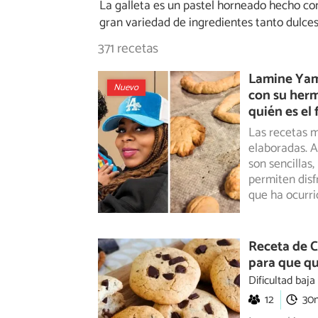
La galleta es un pastel horneado hecho con
gran variedad de ingredientes tanto dulces 
371 recetas
Lamine Yama
Nuevo
con su herm
quién es el 
Las recetas m
elaboradas. A
son
sencillas,
permiten disf
que ha ocurri
Receta de C
para que qu
Dificultad baja
12
30