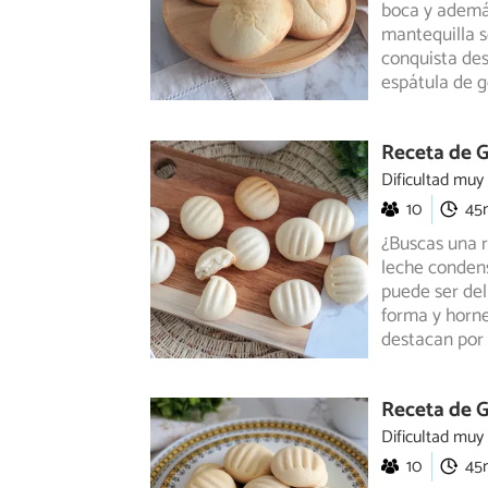
boca y además
mantequilla
s
conquista des
espátula de g
Receta de G
Dificultad muy
10
45
¿Buscas una r
leche condens
puede ser del
forma y horne
destacan por 
Receta de G
Dificultad muy
10
45