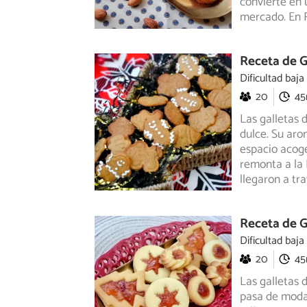
convierte en 
mercado. En 
Receta de G
Dificultad baja
20
4
Las galletas 
dulce. Su aro
espacio
acoged
remonta a la 
llegaron a tra
Receta de G
Dificultad baja
20
4
Las galletas
pasa de moda.