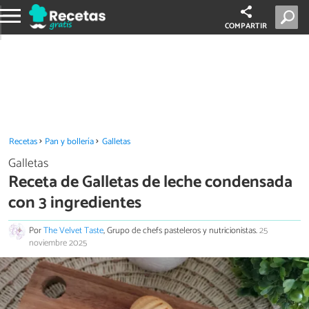
COMPARTIR
Recetas
Pan y bollería
Galletas
Galletas
Receta de Galletas de leche condensada
con 3 ingredientes
Por
The Velvet Taste
, Grupo de chefs pasteleros y nutricionistas.
25
noviembre 2025