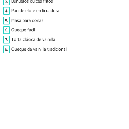
3.
Buñuelos dulces fritos
4.
Pan de elote en licuadora
5.
Masa para donas
6.
Queque fácil
7.
Torta clásica de vainilla
8.
Queque de vainilla tradicional