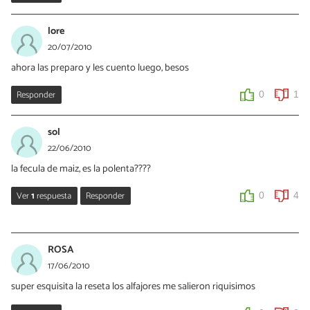
lore
20/07/2010
ahora las preparo y les cuento luego, besos
Responder
0
1
sol
22/06/2010
la fecula de maiz, es la polenta????
Ver
1
respuesta
Responder
0
4
carolina zarate
24/05/2015
ROSA
no ... es la maicena.. polenta es harina de
17/06/2010
maizzzzzzzzzzzzzzzzzzzzzzzz!!!
super esquisita la reseta los alfajores me salieron riquisimos
0
1