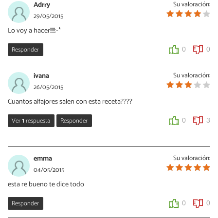
13/07/2015
Adrry
Su valoración:
Hola Maca, aquí tienes otra receta mejor descrita para preparar
29/05/2015
alfajores de maicena
http://www.recetasgratis.net/Receta-de-
Lo voy a hacer!!!!!:-*
alfajores-de-maicena-receta-45370.html
Responder
0
0
0
0
ivana
Su valoración:
26/05/2015
Cuantos alfajores salen con esta receta????
Ver
1
respuesta
Responder
0
3
nathy
05/07/2015
emma
Su valoración:
Dicen k 20 app
04/05/2015
esta re bueno te dice todo
0
1
Responder
0
0