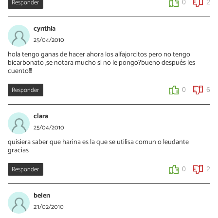
Responder
0
2
cynthia
25/04/2010
hola tengo ganas de hacer ahora los alfajorcitos pero no tengo
bicarbonato ,se notara mucho si no le pongo?bueno después les
cuento!!!
Responder
0
6
clara
25/04/2010
quisiera saber que harina es la que se utilisa comun o leudante
gracias
Responder
0
2
belen
23/02/2010