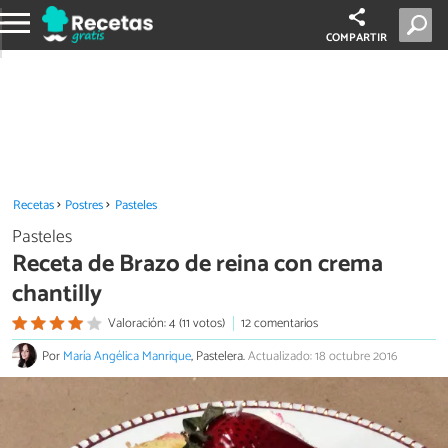
COMPARTIR
Recetas
Postres
Pasteles
Pasteles
Receta de Brazo de reina con crema
chantilly
Valoración: 4 (11 votos)
12 comentarios
Por
María Angélica Manrique
, Pastelera.
Actualizado: 18 octubre 2016