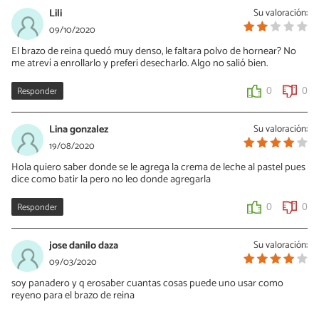
Lili
Su valoración:
09/10/2020
El brazo de reina quedó muy denso, le faltara polvo de hornear? No
me atreví a enrollarlo y preferi desecharlo. Algo no salió bien.
Responder
0
0
Lina gonzalez
Su valoración:
19/08/2020
Hola quiero saber donde se le agrega la crema de leche al pastel pues
dice como batir la pero no leo donde agregarla
Responder
0
0
jose danilo daza
Su valoración:
09/03/2020
soy panadero y q erosaber cuantas cosas puede uno usar como
reyeno para el brazo de reina