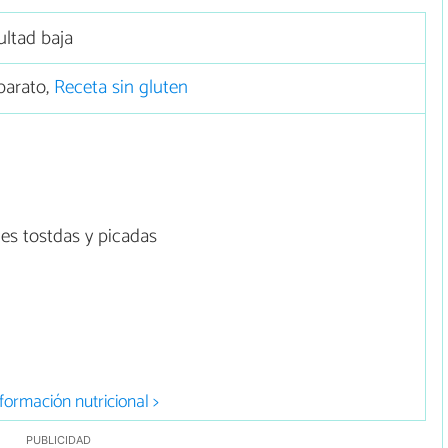
ultad baja
barato,
Receta sin gluten
s tostdas y picadas
formación nutricional >