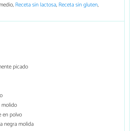
medio,
Receta sin lactosa
,
Receta sin gluten
,
mente picado
do
 molido
e en polvo
a negra molida