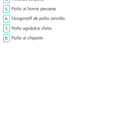
5.
Pollo al horno peruano
6.
Strogonoff de pollo sencillo
7.
Pollo agridulce chino
8.
Pollo al chipotle