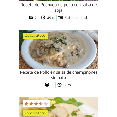
Receta de Pechuga de pollo con salsa de
soja
2
45m
Plato principal
Dificultad baja
Receta de Pollo en salsa de champiñones
sin nata
4
30m
Dificultad baja