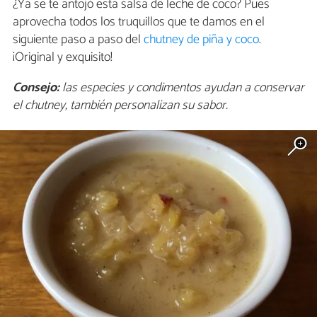
¿Ya se te antojó esta salsa de leche de coco? Pues
aprovecha todos los truquillos que te damos en el
siguiente paso a paso del
chutney de piña y coco
.
¡Original y exquisito!
Consejo:
las especies y condimentos ayudan a conservar
el chutney, también personalizan su sabor.