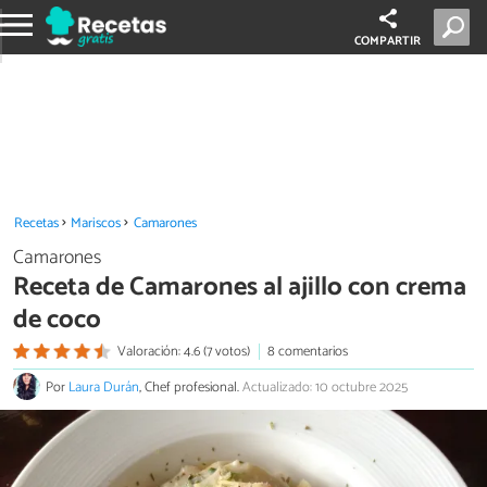
COMPARTIR
Recetas
Mariscos
Camarones
Camarones
Receta de Camarones al ajillo con crema
de coco
Valoración: 4.6 (7 votos)
8 comentarios
Por
Laura Durán
, Chef profesional.
Actualizado: 10 octubre 2025