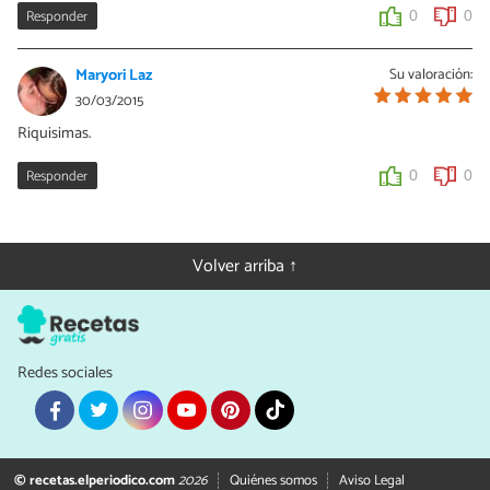
Responder
0
0
0
0
Maryori Laz
Su valoración:
30/03/2015
Riquisimas.
Responder
0
0
Volver arriba ↑
Redes sociales
© recetas.elperiodico.com
2026
Quiénes somos
Aviso Legal