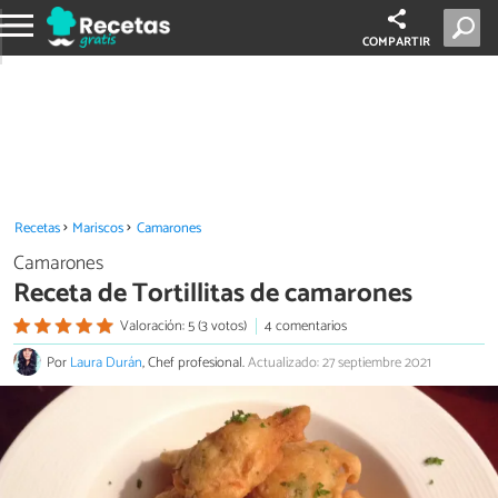
COMPARTIR
Recetas
Mariscos
Camarones
Camarones
Receta de Tortillitas de camarones
Valoración: 5 (3 votos)
4 comentarios
Por
Laura Durán
, Chef profesional.
Actualizado: 27 septiembre 2021