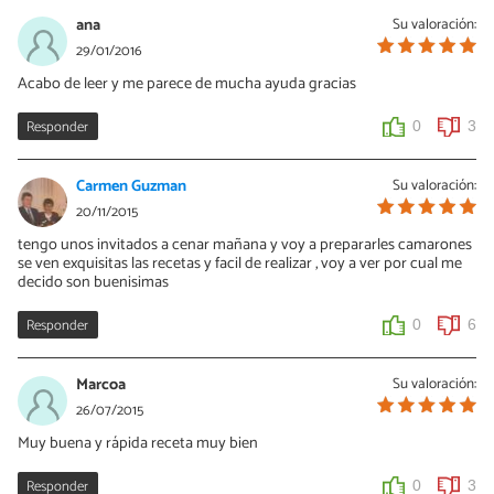
0
2
ana
Su valoración:
29/01/2016
Acabo de leer y me parece de mucha ayuda gracias
Responder
0
3
Carmen Guzman
Su valoración:
20/11/2015
tengo unos invitados a cenar mañana y voy a prepararles camarones
se ven exquisitas las recetas y facil de realizar , voy a ver por cual me
decido son buenisimas
Responder
0
6
Marcoa
Su valoración:
26/07/2015
Muy buena y rápida receta muy bien
Responder
0
3