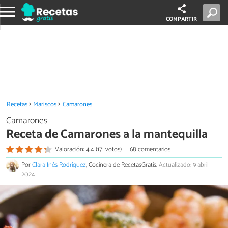
COMPARTIR
Recetas
Mariscos
Camarones
Camarones
Receta de Camarones a la mantequilla
Valoración: 4.4 (171 votos)
68 comentarios
Por
Clara Inés Rodríguez
, Cocinera de RecetasGratis.
Actualizado: 9 abril
2024