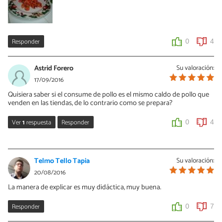
Responder
0
4
Astrid Forero
Su valoración:
17/09/2016
Quisiera saber si el consume de pollo es el mismo caldo de pollo que
venden en las tiendas, de lo contrario como se prepara?
Ver
1
respuesta
Responder
0
4
Vanessa Romero
19/09/2016
Telmo Tello Tapia
Su valoración:
Hola Astrid, aquí te dejamos una receta fácil de caldo de pollo.
20/08/2016
Pero para esta receta puedes usar los que venden ya preparados
La manera de explicar es muy didáctica, muy buena.
si prefieres. ¡Saludos!
http://www.recetasgratis.net/Receta-de-caldo-de-pollo-basico--
Responder
0
7
recetapasoapaso-50627.html