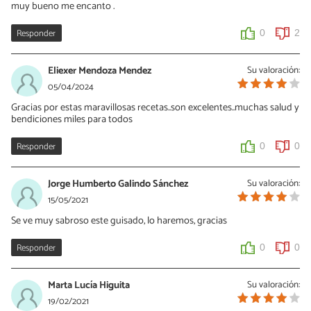
muy bueno me encanto .
Responder
0
2
Eliexer Mendoza Mendez
Su valoración:
05/04/2024
Gracias por estas maravillosas recetas..son excelentes..muchas salud y
bendiciones miles para todos
Responder
0
0
Jorge Humberto Galindo Sánchez
Su valoración:
15/05/2021
Se ve muy sabroso este guisado, lo haremos, gracias
Responder
0
0
Marta Lucía Higuita
Su valoración:
19/02/2021