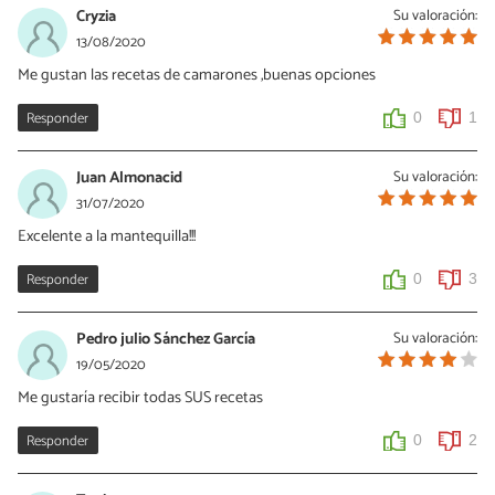
Cryzia
Su valoración:
13/08/2020
Me gustan las recetas de camarones ,buenas opciones
Responder
0
1
Juan Almonacid
Su valoración:
31/07/2020
Excelente a la mantequilla!!!
Responder
0
3
Pedro julio Sánchez García
Su valoración:
19/05/2020
Me gustaría recibir todas SUS recetas
Responder
0
2