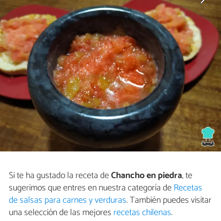
Si te ha gustado la receta de
Chancho en piedra
, te
sugerimos que entres en nuestra categoría de
Recetas
de salsas para carnes y verduras
. También puedes visitar
una selección de las mejores
recetas chilenas
.