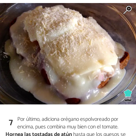
Por último, adiciona orégano espolvoreado por
7
encima, pues combina muy bien con el tomate.
Hornea las tostadas de atún
hasta que los quesos se