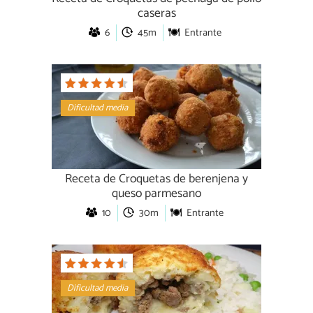
caseras
6
45m
Entrante
Dificultad media
Receta de Croquetas de berenjena y
queso parmesano
10
30m
Entrante
Dificultad media