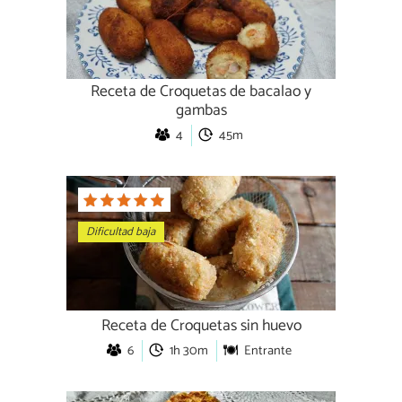
Receta de Croquetas de bacalao y
gambas
4
45m
Dificultad baja
Receta de Croquetas sin huevo
6
1h 30m
Entrante