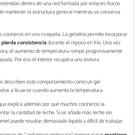
retenidas dentro de una red formada por enlaces físicos
ite mantener la estructura general mientras se conserva
cocineros en una croqueta. La gelatina permite incorporar
 pierda consistencia
durante el reposo en frío. Una vez
reidora, el aumento de temperatura rompe progresivamente
apada. Por eso el interior recupera una textura
ntos describen este comportamiento como un gel
vuelve a licuarse cuando aumenta la temperatura.
agua explica además por qué muchos cocineros la
tar la cantidad de leche. Si se añade más leche sin
mel puede resultar demasiado líquida y difícil de trabajar.
a especie de “andamiaje molecular” temporal que
mantiene