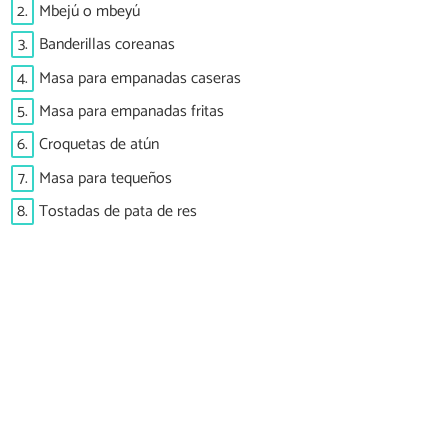
2.
Mbejú o mbeyú
3.
Banderillas coreanas
4.
Masa para empanadas caseras
5.
Masa para empanadas fritas
6.
Croquetas de atún
7.
Masa para tequeños
8.
Tostadas de pata de res