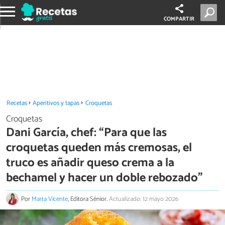
COMPARTIR
Recetas
Aperitivos y tapas
Croquetas
Croquetas
Dani García, chef: “Para que las
croquetas queden más cremosas, el
truco es añadir queso crema a la
bechamel y hacer un doble rebozado”
Por
Marta Vicente
, Editora Sénior.
Actualizado: 12 mayo 2026