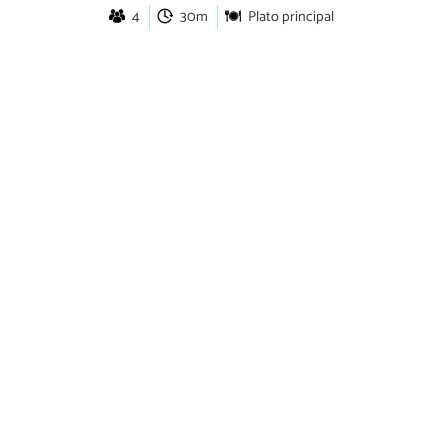
4
30m
Plato principal