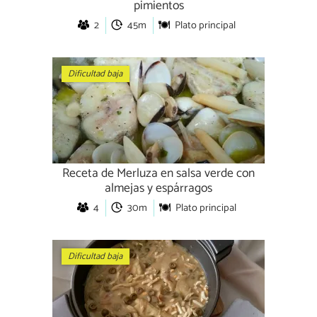
pimientos
2
45m
Plato principal
Dificultad baja
Receta de Merluza en salsa verde con
almejas y espárragos
4
30m
Plato principal
Dificultad baja