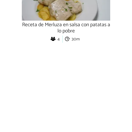
Receta de Merluza en salsa con patatas a
lo pobre
4
30m