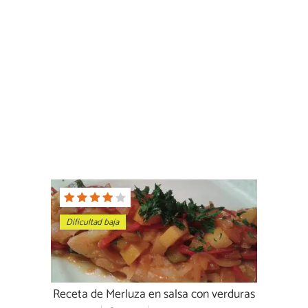
Dificultad baja
Receta de Merluza en salsa con verduras