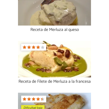
Receta de Merluza al queso
Receta de Filete de Merluza a la francesa
Dificultad baja