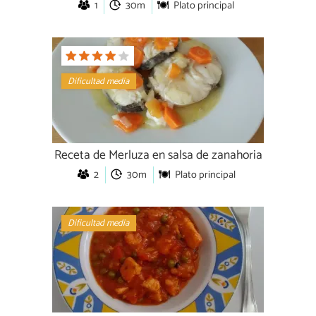
1
30m
Plato principal
Dificultad media
Receta de Merluza en salsa de zanahoria
2
30m
Plato principal
Dificultad media