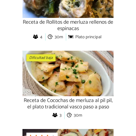
Receta de Rollitos de merluza rellenos de
espinacas
4
30m
Plato principal
Dificultad baja
Receta de Cocochas de merluza al pil pil,
el plato tradicional vasco paso a paso
3
30m