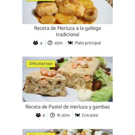
Receta de Merluza a la gallega
tradicional
4
45m
Plato principal
Dificultad baja
Receta de Pastel de merluza y gambas
6
1h 30m
Entrante