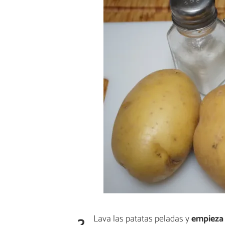
2
Lava las patatas peladas y
empieza 