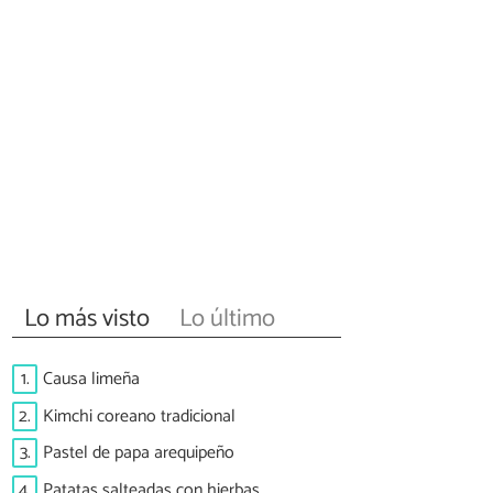
Lo más visto
Lo último
1.
Causa limeña
2.
Kimchi coreano tradicional
3.
Pastel de papa arequipeño
4.
Patatas salteadas con hierbas