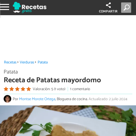
COMPARTIR
Recetas
Verduras
Patata
Patata
Receta de Patatas mayordomo
Valoración: 5 (1 voto)
1 comentario
Por
Montse Morote Ortega
, Bloguera de cocina.
Actualizado: 2 julio 2024