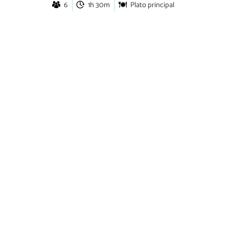
6
1h 30m
Plato principal