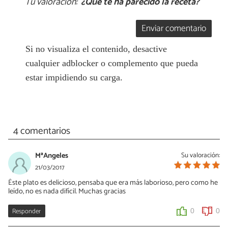
Tu valoración:
¿Qué te ha parecido la receta?
Enviar comentario
Si no visualiza el contenido, desactive
cualquier adblocker o complemento que pueda
estar impidiendo su carga.
4 comentarios
MªAngeles
Su valoración:
21/03/2017
Éste plato es delicioso, pensaba que era más laborioso, pero como he
leído, no es nada difícil. Muchas gracias
Responder
0
0