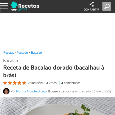
COMPARTIR
Recetas
Pescado
Bacalao
Bacalao
Receta de Bacalao dorado (bacalhau à
brás)
Valoración: 5 (4 votos)
4 comentarios
Por
Montse Morote Ortega
, Bloguera de cocina.
Actualizado: 26 mayo 2025