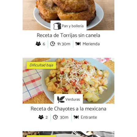
Pan y bollería
Receta de Torrijas sin canela
6
1h 30m
Merienda
Dificultad baja
Verduras
Receta de Chayotes a la mexicana
2
30m
Entrante