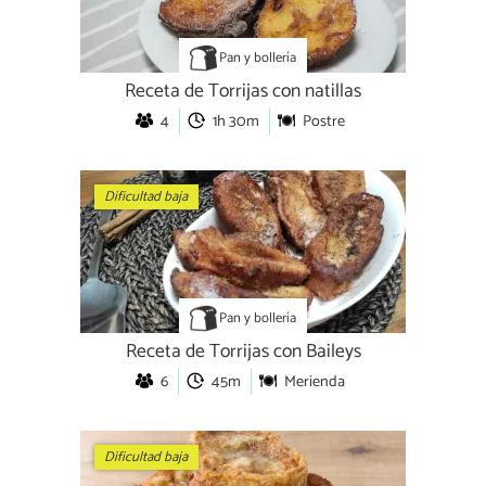
Pan y bollería
Receta de Torrijas con natillas
4
1h 30m
Postre
Dificultad baja
Pan y bollería
Receta de Torrijas con Baileys
6
45m
Merienda
Dificultad baja