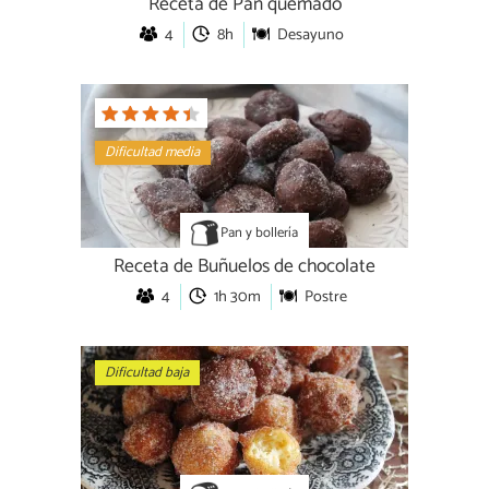
Receta de Pan quemado
4
8h
Desayuno
Dificultad media
Pan y bollería
Receta de Buñuelos de chocolate
4
1h 30m
Postre
Dificultad baja