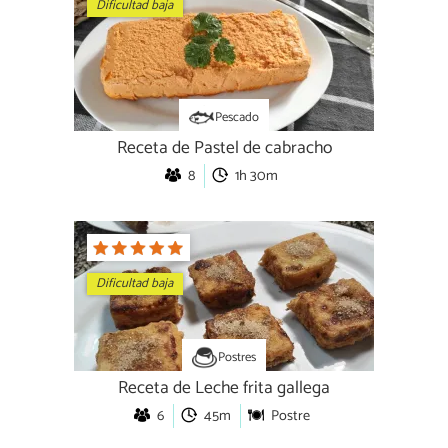
Dificultad baja
Pescado
Receta de Pastel de cabracho
8
1h 30m
Dificultad baja
Postres
Receta de Leche frita gallega
6
45m
Postre