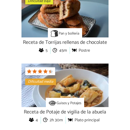
Dificultad baja
Pan y bollería
Receta de Torrijas rellenas de chocolate
5
45m
Postre
Dificultad media
Guisos y Potajes
Receta de Potaje de vigilia de la abuela
4
2h 30m
Plato principal