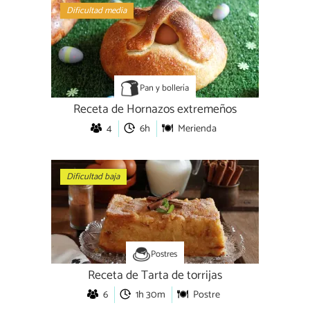
Dificultad media
Pan y bollería
Receta de Hornazos extremeños
4
6h
Merienda
Dificultad baja
Postres
Receta de Tarta de torrijas
6
1h 30m
Postre