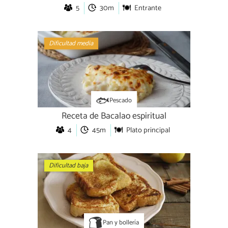
5
30m
Entrante
Dificultad media
Pescado
Receta de Bacalao espiritual
4
45m
Plato principal
Dificultad baja
Pan y bollería