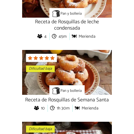
Pan y bollería
Receta de Rosquillas de leche
condensada
4
45m
Merienda
Dificultad baja
Pan y bollería
Receta de Rosquillas de Semana Santa
10
1h 30m
Merienda
Dificultad baja