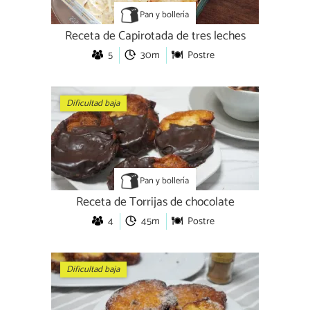
Pan y bollería
Receta de Capirotada de tres leches
5
30m
Postre
Dificultad baja
Pan y bollería
Receta de Torrijas de chocolate
4
45m
Postre
Dificultad baja