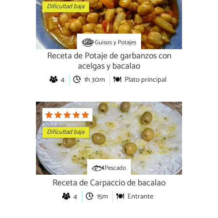
Dificultad baja
Guisos y Potajes
Receta de Potaje de garbanzos con
acelgas y bacalao
4
1h 30m
Plato principal
Dificultad baja
Pescado
Receta de Carpaccio de bacalao
4
15m
Entrante