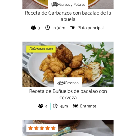
Guisos y Potajes
Receta de Garbanzos con bacalao de la
abuela
3
1h 30m
Plato principal
Dificultad baja
Pescado
Receta de Buñuelos de bacalao con
cerveza
4
45m
Entrante