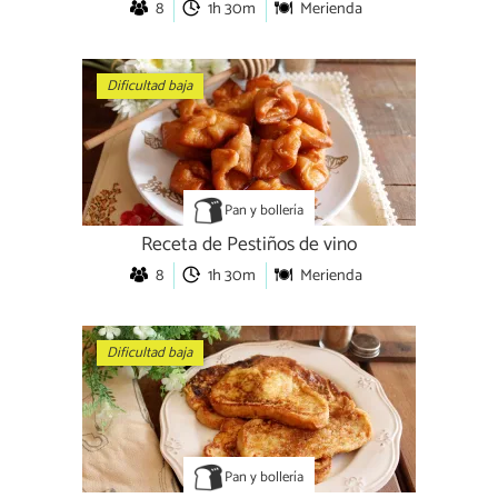
8
1h 30m
Merienda
Dificultad baja
Pan y bollería
Receta de Pestiños de vino
8
1h 30m
Merienda
Dificultad baja
Pan y bollería