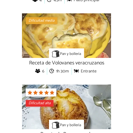
4
45m
Plato principal
Dificultad media
Pan y bollería
Receta de Volovanes veracruzanos
6
1h 30m
Entrante
Dificultad alta
Pan y bollería