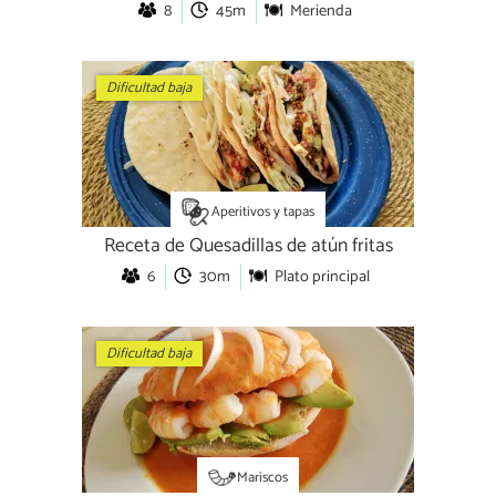
8
45m
Merienda
Dificultad baja
Aperitivos y tapas
Receta de Quesadillas de atún fritas
6
30m
Plato principal
Dificultad baja
Mariscos