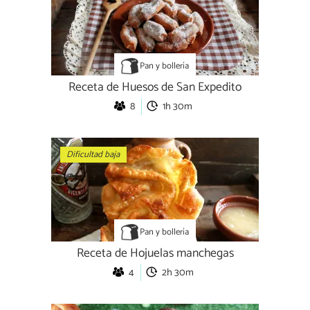
Pan y bollería
Receta de Huesos de San Expedito
8
1h 30m
Dificultad baja
Pan y bollería
Receta de Hojuelas manchegas
4
2h 30m