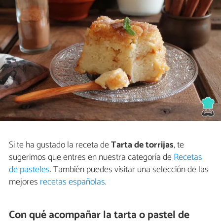
Si te ha gustado la receta de
Tarta de torrijas
, te
sugerimos que entres en nuestra categoría de
Recetas
de pasteles
. También puedes visitar una selección de las
mejores
recetas españolas
.
Con qué acompañar la tarta o pastel de