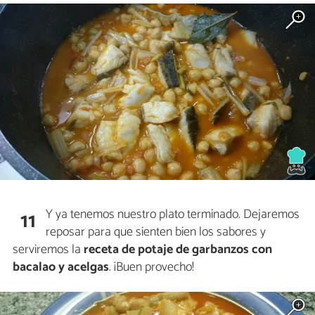
Y ya tenemos nuestro plato terminado. Dejaremos
11
reposar para que sienten bien los sabores y
serviremos la
receta de potaje de garbanzos con
bacalao y acelgas
. ¡Buen provecho!