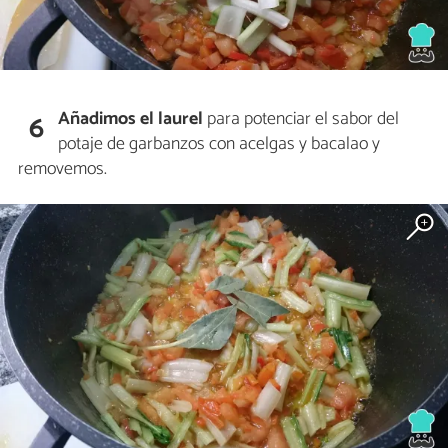
Añadimos el laurel
para potenciar el sabor del
6
potaje de garbanzos con acelgas y bacalao y
removemos.