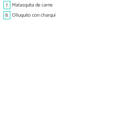
7.
Matasquita de carne
8.
Olluquito con charqui