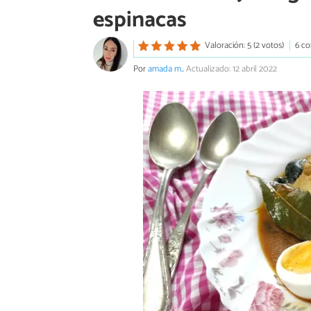
espinacas
Valoración: 5 (2 votos)
6 co
Por
amada m.
.
Actualizado: 12 abril 2022