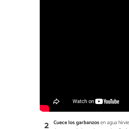
2
Cuece
los garbanzos
en agua hirvi