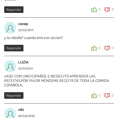
Responder
0
0
caswp
23/03/2011
y la cebolla? cuando entra en accion?
Responder
0
0
LUZIA
10/01/2011
cASEI COM UNO ESPAÑOL E NESSECITO APRENDER LAS
RECEITAS.POR FAVOR MENDEME RECEITA DE TODA LA COMIDA
ESPAÑOLA..
Responder
0
0
niki
29/04/2010