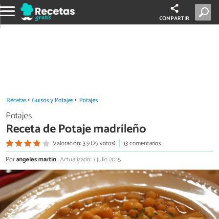
COMPARTIR
Recetas
Guisos y Potajes
Potajes
Potajes
Receta de Potaje madrileño
Valoración: 3.9 (29 votos)
13 comentarios
Por
angeles martin
.
Actualizado: 7 julio 2015