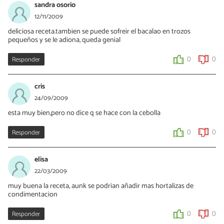
sandra osorio
12/11/2009
deliciosa receta.tambien se puede sofreir el bacalao en trozos
pequeños y se le adiona, queda genial
Responder
0
0
cris
24/09/2009
esta muy bien,pero no dice q se hace con la cebolla
Responder
0
0
elisa
22/03/2009
muy buena la receta, aunk se podrian añadir mas hortalizas de
condimentacion
Responder
0
0