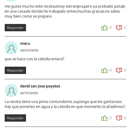
me gusta mucho este receta.estoy extranjera,pero ya probado potaje
en una casa,de donde he trabajado antes.muchas gracias.no sabia
muy bien como se prepara
Responder
0
0
macu
09/01/2010
que se hace con la cebolla entera?
Responder
0
0
david san jose poyatos
26/11/2009
La receta tiene una pinta contundente, supongo que los garbanzos
hay que ponerlos en agua y la cebolla en que momento la añadimos?,
Responder
0
0