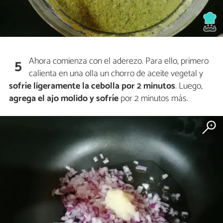
Ahora comienza con el aderezo. Para ello, primero
5
calienta en una olla un chorro de aceite vegetal y
sofríe ligeramente la cebolla por 2 minutos
. Luego,
agrega el ajo molido y sofríe
por 2 minutos más.