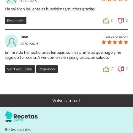
21/01/2016
pero tendrás que ir viendo los tiempos de cocción, que como
Me salieron las lentejas buenisimas,muchas gracias.
sabrás son mucho más rápidos. Si te apetece haz la prueba y nos
cuentas cómo ha ido. ¡Un saludo!
Responder
0
0
0
0
Jose
Su valoración:
20/01/2016
En mi vida he hecho unas lentejas, son las primeras que hago y he
seguido tu receta. A ver como salen jaja, gracias, un saludo.
Ver
2
respuestas
Responder
2
0
Cris GRX
20/01/2016
¡Pues espero que te salgan buenísimas! Ya nos contarás, Jose :)
Volver arriba ↑
0
0
Manolo
Redes sociales
11/04/2016