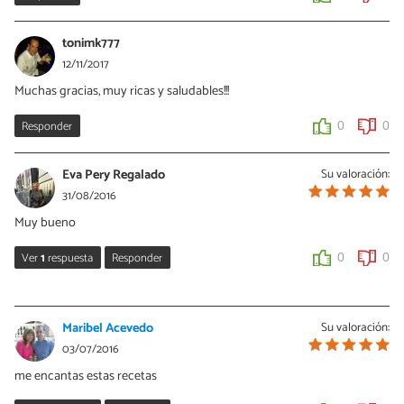
tonimk777
12/11/2017
Muchas gracias, muy ricas y saludables!!!
Responder
0
0
Eva Pery Regalado
Su valoración:
31/08/2016
Muy bueno
Ver
1
respuesta
Responder
0
0
Cris GRX
31/08/2016
Maribel Acevedo
Su valoración:
¡Gracias Eva! Yo lo he cocinado hoy mismo ;)
03/07/2016
me encantas estas recetas
0
0