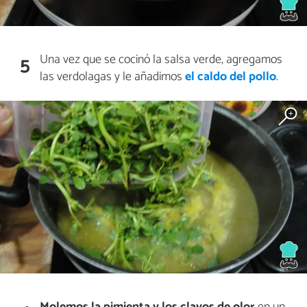
Una vez que se cocinó la salsa verde, agregamos
5
las verdolagas y le añadimos
el caldo del pollo
.
Molemos la pimienta y los clavos de olor
en un