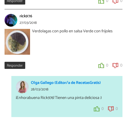
Responder
0
0
rick976
27/03/2018
Verdolagas con pollo en salsa Verde con frijoles
Responder
0
0
Olga Gallego (Editor/a de RecetasGratis)
28/03/2018
¡Enhorabuena Rick976! Tienen una pinta deliciosa :)
0
0