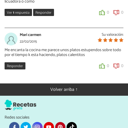
licuadora o como
Ver
1
respuesta
Responder
0
0
Vanessa Romero
12/06/2017
Mari carmen
Su valoración:
Hola Jorge, esto es al gusto. Si te gusta sentir los trozos de
22/02/2015
verdura puedes picarlo, si prefieres no sentir nada puedes
Me encanta la cocina me parece unos platos estupendos sobre todo
triturarlo todo, o picar finamente las verduras y rallar el tomate.
por el tiempo k esta haciendo, platos calentitos
No hay una forma única de hacerlo. ¡Saludos!
Responder
0
0
0
0
Volver arriba ↑
Redes sociales