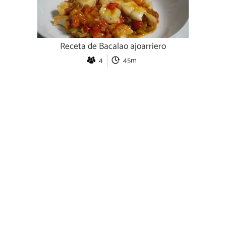
Receta de Bacalao ajoarriero
4
45m