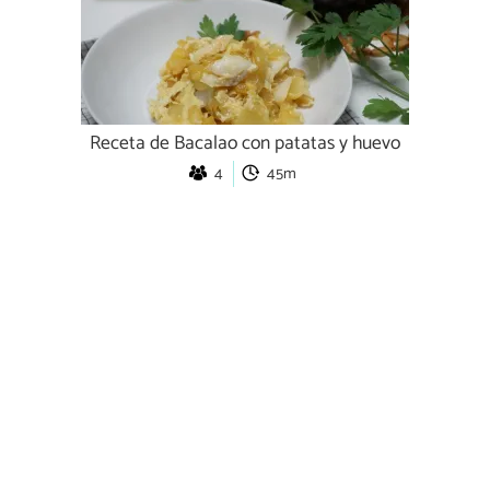
Receta de Bacalao con patatas y huevo
4
45m