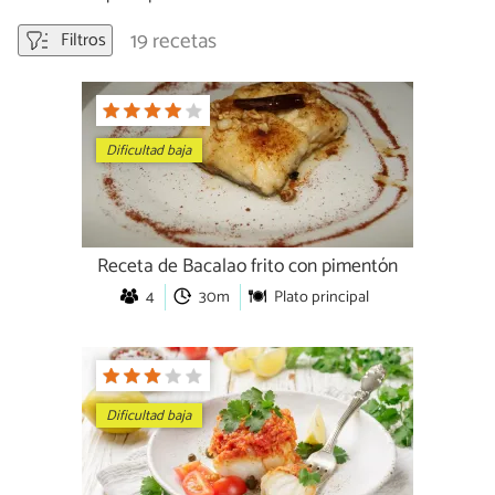
19 recetas
Filtros
Dificultad baja
Receta de Bacalao frito con pimentón
4
30m
Plato principal
Dificultad baja