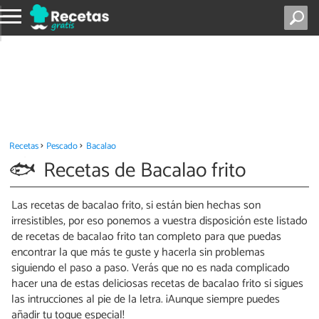
Recetas
Pescado
Bacalao
Recetas de Bacalao frito
Las recetas de bacalao frito, si están bien hechas son
irresistibles, por eso ponemos a vuestra disposición este listado
de recetas de bacalao frito tan completo para que puedas
encontrar la que más te guste y hacerla sin problemas
siguiendo el paso a paso. Verás que no es nada complicado
hacer una de estas deliciosas recetas de bacalao frito si sigues
las intrucciones al pie de la letra. ¡Aunque siempre puedes
añadir tu toque especial!