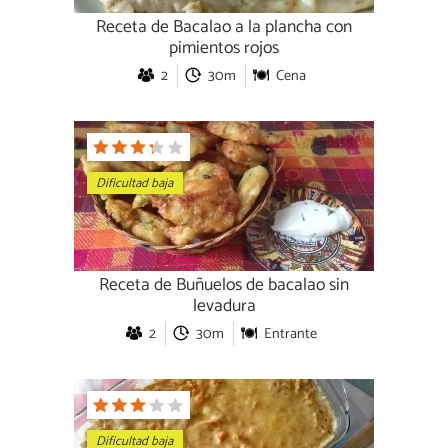
Receta de Bacalao a la plancha con
pimientos rojos
2
30m
Cena
Dificultad baja
Receta de Buñuelos de bacalao sin
levadura
2
30m
Entrante
Dificultad baja